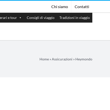
Chi siamo
Contatti
nerari e tour
Consigli di viaggio
Tradizioni in viaggio
Home
»
Assicurazioni
»
Heymondo