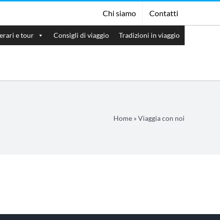
Chi siamo
Contatti
nerari e tour
Consigli di viaggio
Tradizioni in viaggio
Home
»
Viaggia con noi