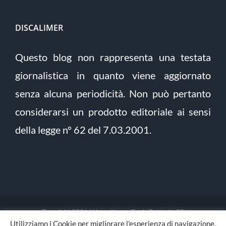
DISCALIMER
Questo blog non rappresenta una testata
giornalistica in quanto viene aggiornato
senza alcuna periodicità. Non può pertanto
considerarsi un prodotto editoriale ai sensi
della legge n° 62 del 7.03.2001.
Copyright 2021 | Verso Itaca - Dario Pettoni - CF:
Utilizziamo i Cookie per migliorare l'esperienza di navigazione.
PTTDRA88L03F205E | Tutti i diritti riservati | Sito sviluppato da