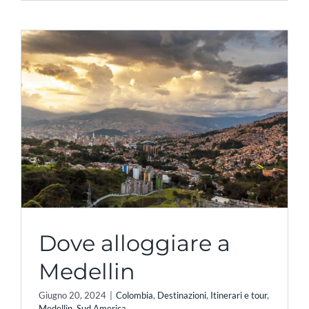
Dove alloggiare a
Medellin
Giugno 20, 2024
|
Colombia
,
Destinazioni
,
Itinerari e tour
,
Medellin
,
Sud America