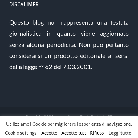
DISCALIMER
Questo blog non rappresenta una testata
giornalistica in quanto viene aggiornato
senza alcuna periodicità. Non può pertanto
considerarsi un prodotto editoriale ai sensi
della legge n° 62 del 7.03.2001.
Copyright 2021 | Verso Itaca - Dario Pettoni - CF:
Utilizziamo i Cookie per migliorare l'esperienza di navigazione.
PTTDRA88L03F205E | Tutti i diritti riservati | Sito sviluppato da
yoto Digital Agency
Cookie settings
Accetto
Accetto tutti
Rifiuto
Leggi tutto