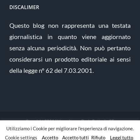
DISCALIMER
Questo blog non rappresenta una testata
giornalistica in quanto viene aggiornato
senza alcuna periodicità. Non può pertanto
considerarsi un prodotto editoriale ai sensi
della legge n° 62 del 7.03.2001.
Copyright 2021 | Verso Itaca - Dario Pettoni - CF:
Utilizziamo i Cookie per migliorare l'esperienza di navigazione.
PTTDRA88L03F205E | Tutti i diritti riservati | Sito sviluppato da
yoto Digital Agency
Cookie settings
Accetto
Accetto tutti
Rifiuto
Leggi tutto