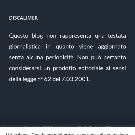
DISCALIMER
Questo blog non rappresenta una testata
giornalistica in quanto viene aggiornato
senza alcuna periodicità. Non può pertanto
considerarsi un prodotto editoriale ai sensi
della legge n° 62 del 7.03.2001.
Copyright 2021 | Verso Itaca - Dario Pettoni - CF:
Utilizziamo i Cookie per migliorare l'esperienza di navigazione.
PTTDRA88L03F205E | Tutti i diritti riservati | Sito sviluppato da