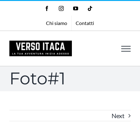
Salta
Facebook
Instagram
YouTube
Tiktok
al
Chi siamo
Contatti
contenuto
Foto#1
Next