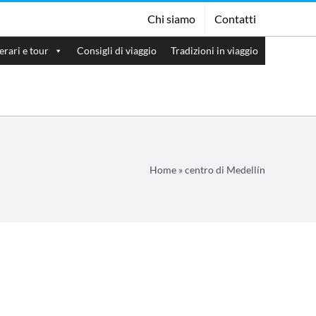
Chi siamo
Contatti
nerari e tour
Consigli di viaggio
Tradizioni in viaggio
Home
»
centro di Medellín