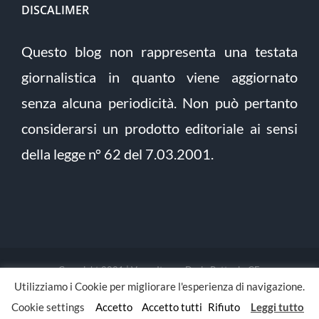
DISCALIMER
Questo blog non rappresenta una testata
giornalistica in quanto viene aggiornato
senza alcuna periodicità. Non può pertanto
considerarsi un prodotto editoriale ai sensi
della legge n° 62 del 7.03.2001.
Copyright 2021 | Verso Itaca - Dario Pettoni - CF:
Utilizziamo i Cookie per migliorare l'esperienza di navigazione.
PTTDRA88L03F205E | Tutti i diritti riservati | Sito sviluppato da
yoto Digital Agency
Cookie settings
Accetto
Accetto tutti
Rifiuto
Leggi tutto