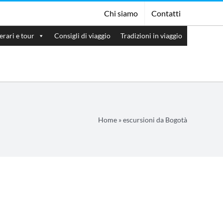
Chi siamo
Contatti
nerari e tour
Consigli di viaggio
Tradizioni in viaggio
Home
»
escursioni da Bogotà