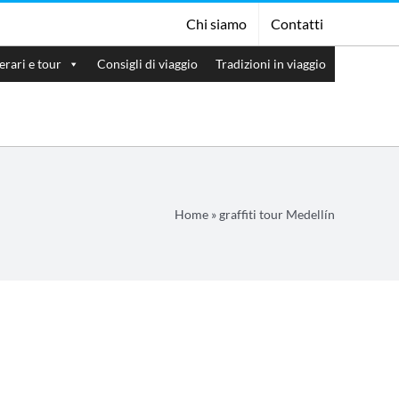
Chi siamo
Contatti
nerari e tour
Consigli di viaggio
Tradizioni in viaggio
Home
»
graffiti tour Medellín