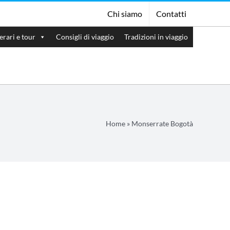
Chi siamo
Contatti
nerari e tour
Consigli di viaggio
Tradizioni in viaggio
Home
»
Monserrate Bogotà