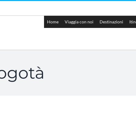
Home
Viaggia con noi
Destinazioni
Iti
ogotà