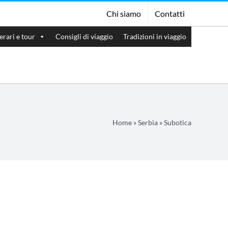
Chi siamo
Contatti
nerari e tour
Consigli di viaggio
Tradizioni in viaggio
Home
»
Serbia
»
Subotica