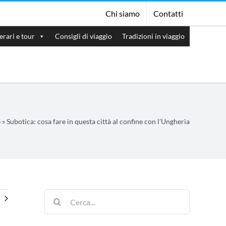
Chi siamo
Contatti
nerari e tour
Consigli di viaggio
Tradizioni in viaggio
e
»
Subotica: cosa fare in questa città al confine con l’Ungheria
Cerca
per: