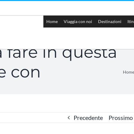
Home
Viaggia con noi
Destinazioni
Iti
 fare in questa
ne con
Hom
Precedente
Prossimo