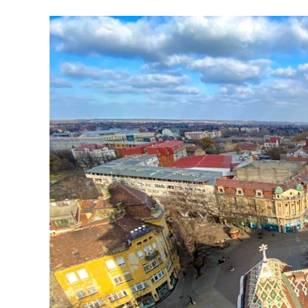
Ingrandisci
immagine