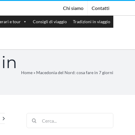
Chi siamo
Contatti
nerari e tour
Consigli di viaggio
Tradizioni in viaggio
 in
Home
»
Macedonia del Nord: cosa fare in 7 giorni
Cerca
per: