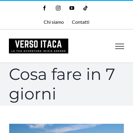
Salta
Facebook
Instagram
YouTube
Tiktok
al
Chi siamo
Contatti
contenuto
Cosa fare in 7
giorni