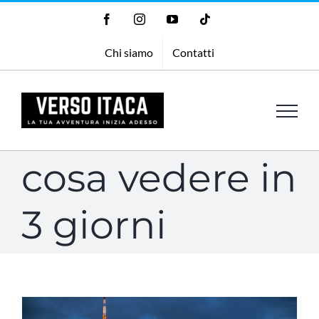
Salta
Facebook
Instagram
YouTube
Tiktok
al
Chi siamo
Contatti
contenuto
cosa vedere in
3 giorni