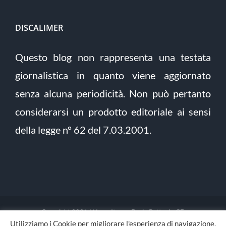
DISCALIMER
Questo blog non rappresenta una testata
giornalistica in quanto viene aggiornato
senza alcuna periodicità. Non può pertanto
considerarsi un prodotto editoriale ai sensi
della legge n° 62 del 7.03.2001.
Copyright 2021 | Verso Itaca - Dario Pettoni - CF:
Utilizziamo i Cookie per migliorare l'esperienza di navigazione.
PTTDRA88L03F205E | Tutti i diritti riservati | Sito sviluppato da