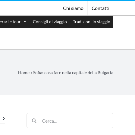
Chi siamo
Contatti
nerari e tour
Consigli di viaggio
Tradizioni in viaggio
Home
»
Sofia: cosa fare nella capitale della Bulgaria
Cerca
per: