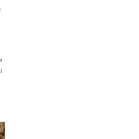
a
a
i