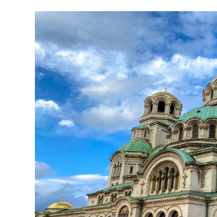
Ingrandisci
immagine