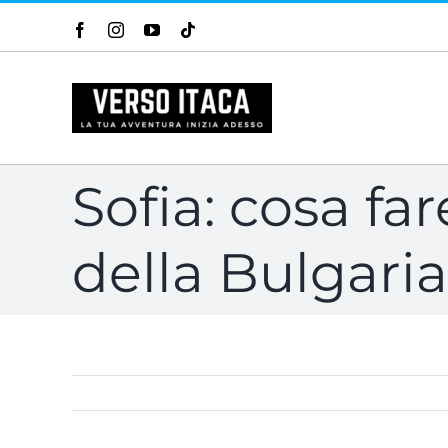
Salta
Facebook
Instagram
YouTube
Tiktok
al
contenuto
Sofia: cosa far
della Bulgaria