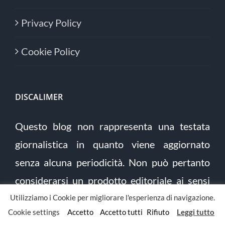
Privacy Policy
Cookie Policy
DISCALIMER
Questo blog non rappresenta una testata
giornalistica in quanto viene aggiornato
senza alcuna periodicità. Non può pertanto
considerarsi un prodotto editoriale ai sensi
della legge n° 62 del 7.03.2001.
Utilizziamo i Cookie per migliorare l'esperienza di navigazione.
Cookie settings
Accetto
Accetto tutti
Rifiuto
Leggi tutto