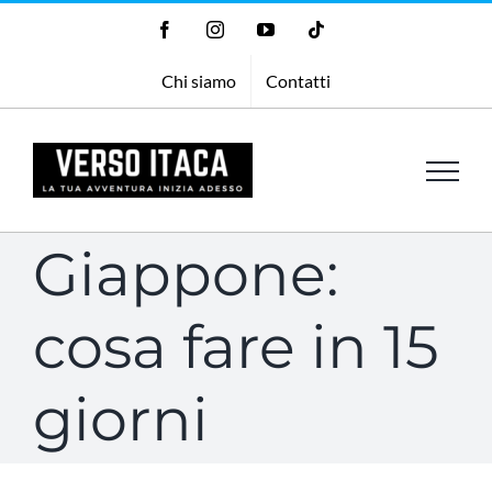
Salta
Facebook
Instagram
YouTube
Tiktok
al
Chi siamo
Contatti
contenuto
Giappone:
cosa fare in 15
giorni