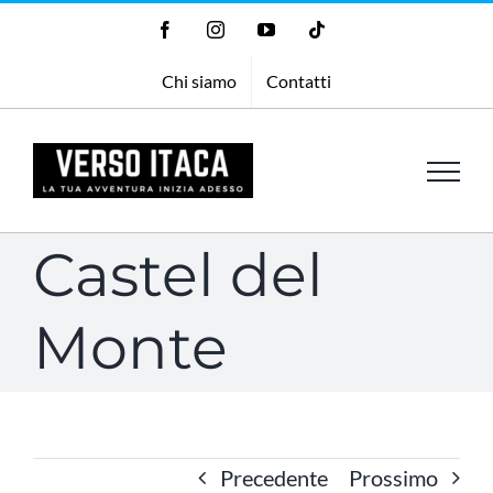
Salta
Facebook
Instagram
YouTube
Tiktok
al
Chi siamo
Contatti
contenuto
Castel del
Monte
Precedente
Prossimo