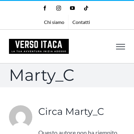
Salta
Facebook
Instagram
YouTube
Tiktok
al
Chi siamo
Contatti
contenuto
Marty_C
Circa
Marty_C
Questo autore non ha riempito