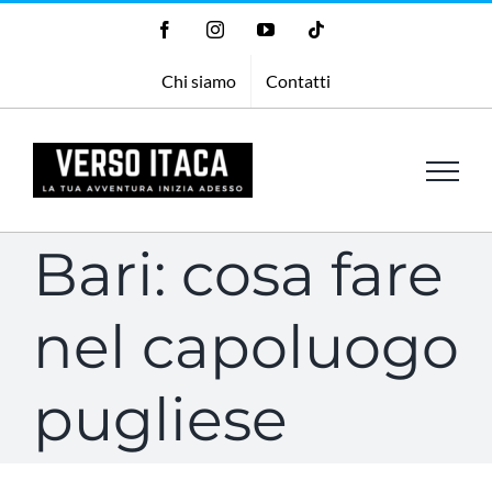
Salta
Facebook
Instagram
YouTube
Tiktok
al
Chi siamo
Contatti
contenuto
Bari: cosa fare
nel capoluogo
pugliese