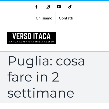
Salta
Facebook
Instagram
YouTube
Tiktok
al
Chi siamo
Contatti
contenuto
Puglia: cosa
fare in 2
settimane