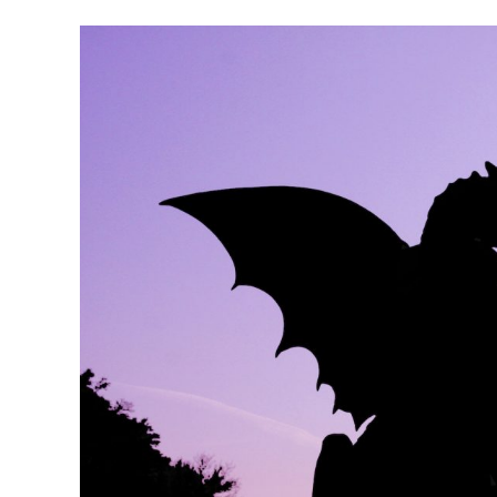
Ingrandisci
immagine