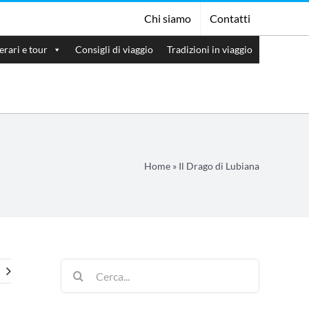
Chi siamo
Contatti
nerari e tour
Consigli di viaggio
Tradizioni in viaggio
Home
»
Il Drago di Lubiana
Cerca
per: