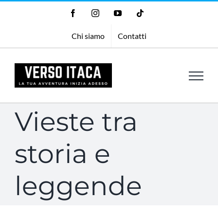
Salta
Facebook
Instagram
YouTube
Tiktok
al
Chi siamo
Contatti
contenuto
Vieste tra
storia e
leggende