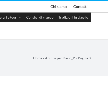
Chi siamo
Contatti
nerari e tour
Consigli di viaggio
Tradizioni in viaggio
Home
»
Archivi per Dario_P
»
Pagina 3