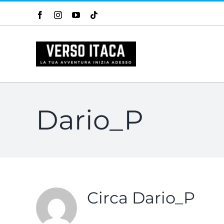
Salta
Facebook
Instagram
YouTube
Tiktok
al
contenuto
Dario_P
Circa
Dario_P