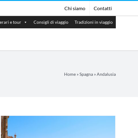
Chi siamo
Contatti
nerari e tour
Consigli di viaggio
Tradizioni in viaggio
Home
»
Spagna
»
Andalusia