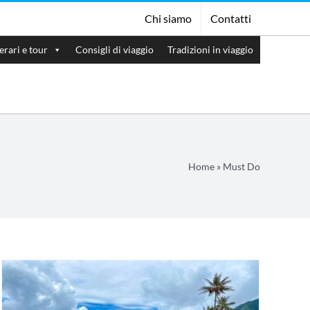
Chi siamo
Contatti
nerari e tour
Consigli di viaggio
Tradizioni in viaggio
Home
»
Must Do